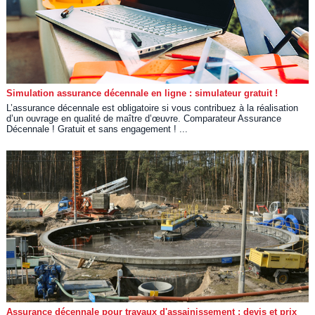
Simulation assurance décennale en ligne : simulateur gratuit !
L’assurance décennale est obligatoire si vous contribuez à la réalisation
d’un ouvrage en qualité de maître d’œuvre. Comparateur Assurance
Décennale ! Gratuit et sans engagement ! ...
Assurance décennale pour travaux d'assainissement : devis et prix