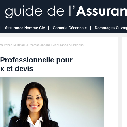
|
|
|
Assurance Homme Clé
Garantie Décennale
Dommages Ouvra
ssurance Multirisque Professionnelle
> Assurance Multirisque
Professionnelle pour
ix et devis