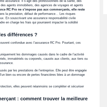
ette assurance. Il s’agit des professionnels de la santé, des
, des agents immobiliers, des agences de voyages et agents
nce RC Pro ne s’impose pas aux commerçants, elle reste
 dans la prestation, défaut de performance… Les risques
ux. En souscrivant une assurance responsabilité civile
re en charge les frais qui pourraient impacter la solidité
les différences ?
t souvent confondue avec l’assurance RC Pro. Pourtant, ces
.
 uniquement les dommages causés dans le cadre de l’activité
ériels, immatériels ou corporels, causés aux clients, aux tiers ou
assurance.
és par les prestations de l’entreprise. Elle peut être engagée
d’un bien ou encore de pertes financières liées à un dommage
otection, elles peuvent néanmoins se compléter et sécuriser
rçant : comment trouver la meilleure