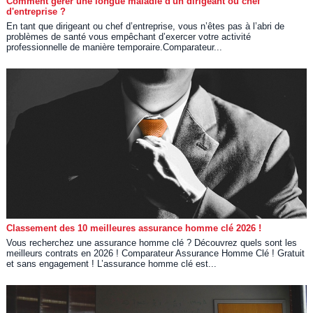
Comment gérer une longue maladie d'un dirigeant ou chef
d'entreprise ?
En tant que dirigeant ou chef d’entreprise, vous n’êtes pas à l’abri de
problèmes de santé vous empêchant d’exercer votre activité
professionnelle de manière temporaire.Comparateur...
Classement des 10 meilleures assurance homme clé 2026 !
Vous recherchez une assurance homme clé ? Découvrez quels sont les
meilleurs contrats en 2026 ! Comparateur Assurance Homme Clé ! Gratuit
et sans engagement ! L’assurance homme clé est...